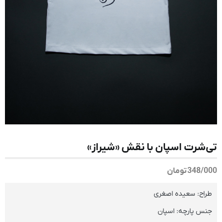
تی‌شرت اسپان با نقش «شیراز»
348/000
تومان
طراح: سعیده اصغری
جنس پارچه: اسپان