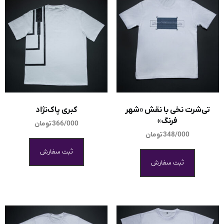
تی‌شرت نخی با نقش «شهر
کبری پاک‌نژاد
فرنگ»
366/000
تومان
348/000
تومان
ثبت سفارش
ثبت سفارش