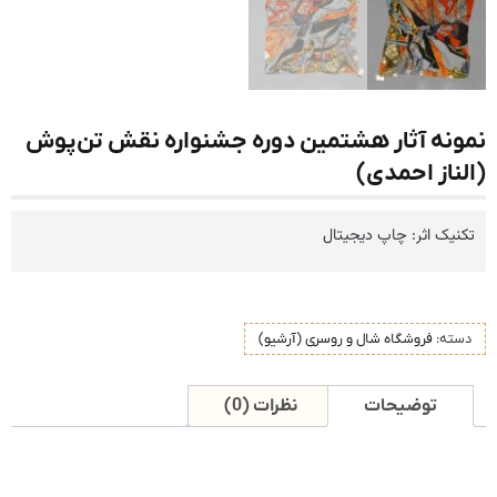
نمونه آثار هشتمین دوره جشنواره نقش تن‌پوش
(الناز احمدی)
تکنیک اثر: چاپ دیجیتال
دسته:
فروشگاه شال و روسری (آرشیو)
توضیحات
نظرات (0)